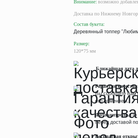
Внимание:
возможно добавлен
Доставка
по Нижнему Новгор
Состав букета
:
Деревянный топпер "Любим
Размер
:
120*75 мм
Ближайшая дата д
Гарантия качества
Вы сообщите нам о
его поменяем.
Фотоконтроль.
По 
перед доставой по
Бесплатная откры