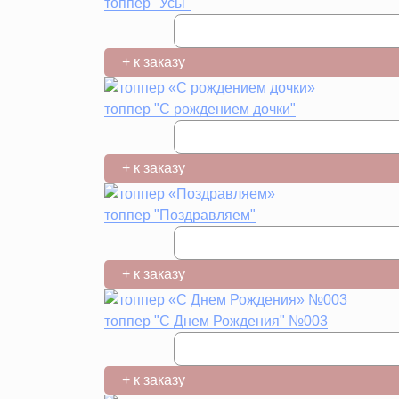
топпер "Усы"
+ к заказу
топпер "С рождением дочки"
+ к заказу
топпер "Поздравляем"
+ к заказу
топпер "С Днем Рождения" №003
+ к заказу