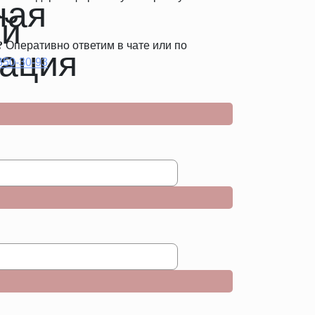
.
?
Оперативно ответим в чате или по
 350-30-93