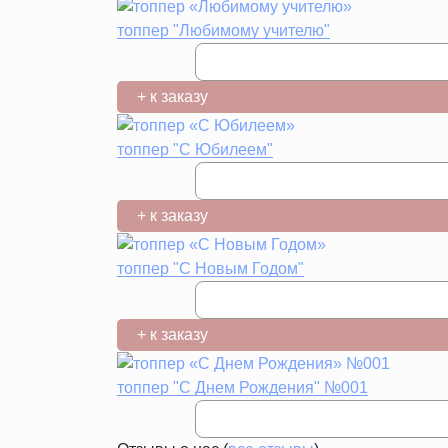
топпер "Любимому учителю"
+ к заказу
топпер "С Юбилеем"
+ к заказу
топпер "С Новым Годом"
+ к заказу
топпер "С Днем Рождения" №001